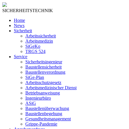
SICHERHEITSTECHNIK
Home
News
Sicherheit
Arbeitssicherheit
Arbeitsmedizin
SiGeKo
TRGS 524
Service
Sicherheitsingenieur
Baustellensicherheit
Baustellenverordnung
SiGe-Plan
Arbeitsschutzgesetz
Arbeitsmedizinischer Dienst
Betriebsanweisung
Ingenieurbüro
ASiG
Baustellenüberwachung
Baustellenbegehung
Gesundheitsmanagement
Grippe-Pandemie