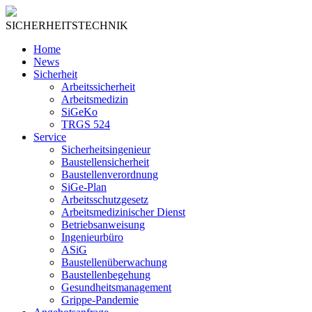
SICHERHEITSTECHNIK
Home
News
Sicherheit
Arbeitssicherheit
Arbeitsmedizin
SiGeKo
TRGS 524
Service
Sicherheitsingenieur
Baustellensicherheit
Baustellenverordnung
SiGe-Plan
Arbeitsschutzgesetz
Arbeitsmedizinischer Dienst
Betriebsanweisung
Ingenieurbüro
ASiG
Baustellenüberwachung
Baustellenbegehung
Gesundheitsmanagement
Grippe-Pandemie